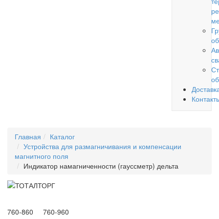
те
ре
ме
Гр
об
Ав
св
Ст
об
Доставк
Контакт
Главная
Каталог
Устройства для размагничивания и компенсации
магнитного поля
Индикатор намагниченности (гауссметр) дельта
760-860 760-960