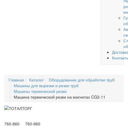
те
ре
ме
Гр
об
Ав
св
Ст
об
Доставк
Контакт
Главная
Каталог
Оборудование для обработки труб
Машины для вырезки и резки труб
Машины термической резки
Машина термической резки на магнитах CG2-11
760-860 760-960