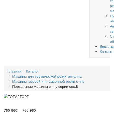
те
ре
ме
Гр
об
Ав
св
Ст
об
Доставк
Контакт
Главная
Каталог
Машины для термической резки металла
Машины газовой и плазменной резки с чпу
Портальные машины с чпу серии cncdt
760-860 760-960