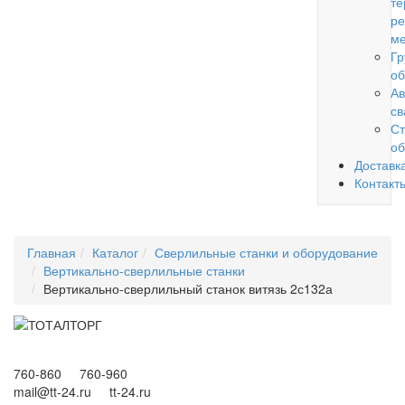
те
ре
ме
Гр
об
Ав
св
Ст
об
Доставк
Контакт
Главная
Каталог
Сверлильные станки и оборудование
Вертикально-сверлильные станки
Вертикально-сверлильный станок витязь 2с132а
760-860 760-960
mail@tt-24.ru tt-24.ru