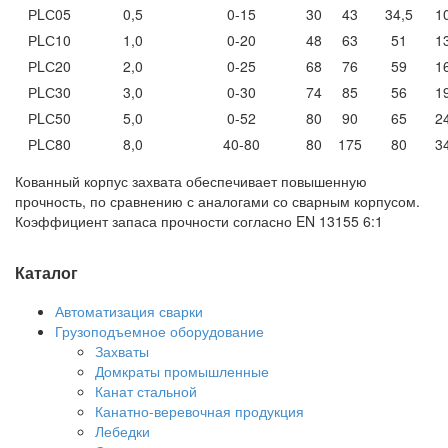
РLС05
0,5
0-15
30
43
34,5
1
РLС
10
1,0
0-20
48
63
51
1
РLС
20
2,0
0-25
68
76
59
1
РLС
30
3,0
0-30
74
85
56
1
РLС
50
5,0
0-52
80
90
65
2
РLС
80
8,0
40-80
80
175
80
3
Кованный корпус захвата обеспечивает повышенную
прочность, по сравнению с аналогами со сварным корпусом.
Коэффициент запаса прочности согласно EN 13155 6:1
Каталог
Автоматизация сварки
Грузоподъемное оборудование
Захваты
Домкраты промышленные
Канат стальной
Канатно-веревочная продукция
Лебедки