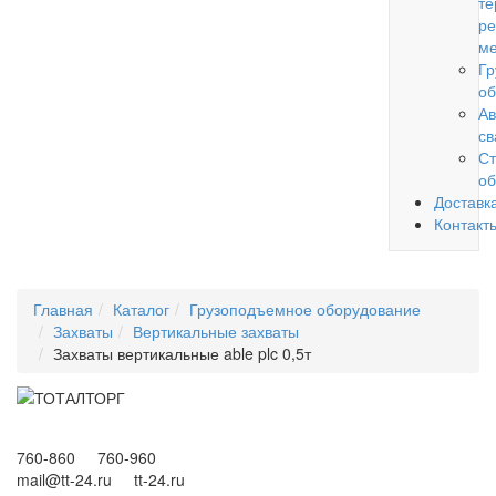
те
ре
ме
Гр
об
Ав
св
Ст
об
Доставк
Контакт
Главная
Каталог
Грузоподъемное оборудование
Захваты
Вертикальные захваты
Захваты вертикальные able plc 0,5т
760-860 760-960
mail@tt-24.ru tt-24.ru