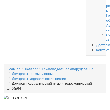
те
ре
ме
Гр
об
Ав
св
Ст
об
Доставк
Контакт
Главная
Каталог
Грузоподъемное оборудование
Домкраты промышленные
Домкраты гидравлические низкие
Домкрат гидравлический низкий телескопический
дн50п64т